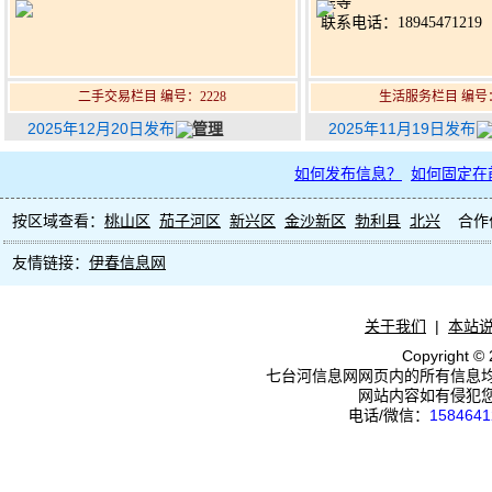
程等
联系电话：18945471219
二手交易栏目 编号：2228
生活服务栏目 编号：
2025年12月20日发布
管理
2025年11月19日发布
如何发布信息？
如何固定在
按区域查看：
桃山区
茄子河区
新兴区
金沙新区
勃利县
北兴
合作
友情链接：
伊春信息网
关于我们
|
本站
Copyright ©
七台河信息网网页内的所有信息
网站内容如有侵犯
电话/微信：
1584641