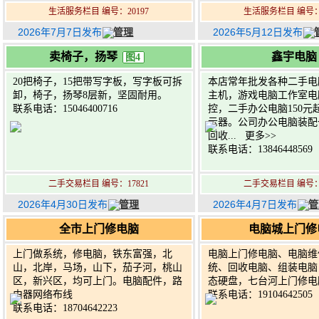
生活服务栏目 编号：20197
生活服务栏目 编号：1
2026年7月7日发布
管理
2026年5月12日发布
卖椅子，扬琴
鑫宇电脑
图4
20把椅子，15把带写字板，写字板可拆
本店常年批发各种二手电
卸，椅子，扬琴8层新，坚固耐用。
主机，游戏电脑工作室电
联系电话：15046400716
控，二手办公电脑150元
示器。公司办公电脑装配
回收...
更多>>
联系电话：13846448569
二手交易栏目 编号：17821
二手交易栏目 编号：1
2026年4月30日发布
管理
2026年4月7日发布
管
全市上门修电脑
电脑城上门修
上门做系统，修电脑，铁东富强，北
电脑上门修电脑、电脑维
山，北岸，马场，山下，茄子河，桃山
统、回收电脑、组装电脑
区，新兴区，均可上门。电脑配件，路
态硬盘，七台河上门修电
由器网络布线
联系电话：19104642505
联系电话：18704642223