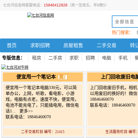
七台河信息网客服电话：
15846412828
（周一至周五，早8晚5）
全部信息
热门搜索：
首页
求职招聘
房屋租售
二手交易
转
专版信息：
租房
二手房
求职
招聘
电脑
手机
便宜甩一个笔记本
上门回收废旧电
图2
便宜甩一个笔记本电脑330元，可以简
上门回收废旧手机，相机
单办公，上网，听歌，看电影，小游
以用废旧的换好的！微信
戏，电脑有点老，速度不快，便宜甩，
18846460070
电池不能充电了，只能插电用，微信电
联系电话：18846460070
话1...
更多>>
联系电话：18846460070
二手交易栏目 编号：21415
生活服务栏目 编号：2