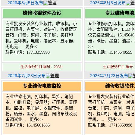
2026年8月5日发布
管理
2026年8月5日发布
管
维修收银软件及设
专业维修电脑
专业批发安装各行业软件，收银机，小
专业维修卖打印机，复印
票打印机，点菜宝，对讲机，收银蓝牙
控，太阳能监控，LED
音箱；门禁；道闸；电子屏；卖打印
仪安装及调试。1514564
机，复印机，电脑，笔记本，显示器，
鼓，碳粉，墨盒；油墨，墨
无电无...
更多>>
>>
联系电话：17713359998
联系电话：15145640559
生活服务栏目 编号：20881
生活服务栏目 编号：2
2026年7月23日发布
管理
2026年7月23日发布
专业维修电脑监控
维修收银软件
专业维修电脑，打印机，监控，笔记
专业批发安装各行业软件
本，电脑升级；显示器；打印机，复印
票打印机，点菜宝，对讲
机，监控，电子屏；收银软件；换碳
音箱；门禁；道闸；电子
粉，硒鼓，墨水，墨盒。网络布线及设
机，复印机，电脑，笔记
备调试业...
更多>>
手机，...
更多>>
联系电话：15145661886
联系电话：17713359998