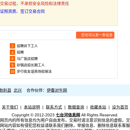
交易过程，不承担安全风险和法律责任
证照资质、签订交易合同
您也可以发一条信息
2
招聘井下工人
4
招聘
6
马厂饭店招聘
8
砂锅店招长期工人
10
步行街友谊商场招保洁
勃利县
北兴
合作伙伴：
伊春对牛网
关于我们
|
本站说明
|
联系方式
|
数据查询
|
收藏本站
|
设为首页
Copyright © 2012-2023
七台河信息网
All Rights Reserved.
网页内的所有信息均为用户自由发布，交易时请注意识别信息的虚假，交
网站内容如有侵犯您权益请联系我们删除，举报信息、删除信息联系客服