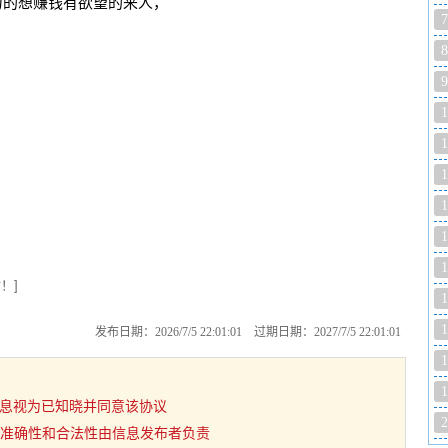
力的想赚钱有欲望的来人，
7
8
9
1
1
1
1
1
1
！]
1
1
发布日期：2026/7/5 22:01:01 过期日期：2027/7/5 22:01:01
1
1
用信息视为已知晓并同意该协议
2
准确性和合法性由信息发布者负责