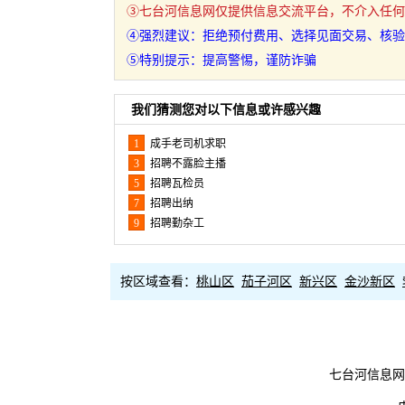
③七台河信息网仅提供信息交流平台，不介入任何
④强烈建议：拒绝预付费用、选择见面交易、核验
⑤特别提示：提高警惕，谨防诈骗
我们猜测您对以下信息或许感兴趣
1
成手老司机求职
3
招聘不露脸主播
5
招聘瓦检员
7
招聘出纳
9
招聘勤杂工
按区域查看：
桃山区
茄子河区
新兴区
金沙新区
七台河信息网