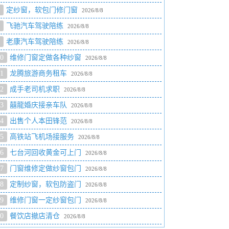
定纱窗，软包门修门窗
2026/8/8
飞驰汽车驾驶陪练
2026/8/8
老康汽车驾驶陪练
2026/8/8
0
维修门窗定做各种纱窗
2026/8/8
1
龙腾旅游商务租车
2026/8/8
2
成手老司机求职
2026/8/8
3
囍龍婚庆接亲车队
2026/8/8
4
出售个人本田锋范
2026/8/8
5
高铁站飞机场接服务
2026/8/8
6
七台河回收黄金可上门
2026/8/8
7
门窗维修定做纱窗包门
2026/8/8
8
定制纱窗，软包防盗门
2026/8/8
9
维修门窗一定纱窗包门
2026/8/8
0
餐饮店撤店清仓
2026/8/8