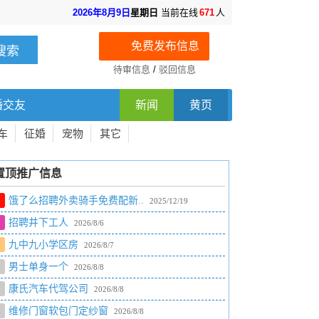
2026年8月9日
星期日
当前在线
671
人
免费发布信息
待审信息
/
驳回信息
婚交友
新闻
黄页
车
征婚
宠物
其它
置顶推广信息
饿了么招聘外卖骑手免费配新..
2025/12/19
招聘井下工人
2026/8/6
九中九小学区房
2026/8/7
男士单身一个
2026/8/8
康氏汽车代驾公司
2026/8/8
维修门窗软包门定纱窗
2026/8/8