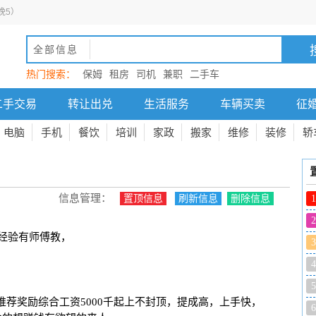
晚5）
全部信息
热门搜索：
保姆
租房
司机
兼职
二手车
二手交易
转让出兑
生活服务
车辆买卖
征
电脑
手机
餐饮
培训
家政
搬家
维修
装修
轿
信息管理：
置顶信息
刷新信息
删除信息
1
2
要经验有师傅教，
3
4
5
金+推荐奖励综合工资5000千起上不封顶，提成高，上手快，
6