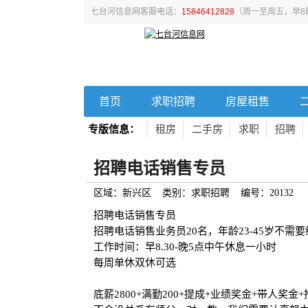
七台河信息网客服电话：
15846412828
（周一至周五，早8
首页
求职招聘
房屋租售
专版信息：
租房
二手房
求职
招聘
招聘电话销售专员
区域：新兴区 类别：求职招聘 编号：20132
招聘电话销售专员
招聘电话销售业务员20名，年龄23-45岁不需
工作时间：早8.30-晚5点中午休息一小时
每周单休双休可选
底薪2800+满勤200+提成+业绩奖金+带人奖