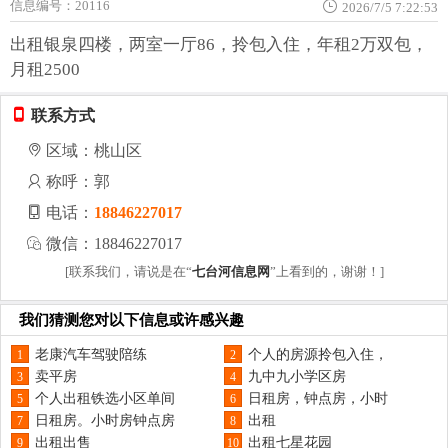
信息编号：20116
2026/7/5 7:22:53
出租银泉四楼，两室一厅86，拎包入住，年租2万双包，
月租2500
联系方式
区域：桃山区
称呼：郭
电话：
18846227017
微信：18846227017
[联系我们，请说是在“
七台河信息网
”上看到的，谢谢！]
我们猜测您对以下信息或许感兴趣
老康汽车驾驶陪练
个人的房源拎包入住，
1
2
卖平房
九中九小学区房
3
4
个人出租铁选小区单间
日租房，钟点房，小时
5
6
日租房。小时房钟点房
出租
7
8
出租出售
出租七星花园
9
10