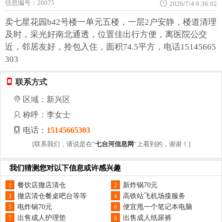
信息编号：20075
2026/7/4 9:36:02
卖七星花园b42号楼一单元五楼，一层2户安静，楼道清理
及时，采光好南北通透，位置佳出行方便，离医院公交
近，邻居友好，拎包入住，面积74.5平方，电话15145665
303
联系方式
区域：新兴区
称呼：李女士
电话：
15145665303
[联系我们，请说是在“
七台河信息网
”上看到的，谢谢！]
我们猜测您对以下信息或许感兴趣
餐饮店撤店清仓
新炸锅70元
1
2
撤店清仓餐桌吧台等等
高铁站飞机场接服务
3
4
电炸锅70元
便宜甩一个笔记本电脑
5
6
出售成人护理垫
出售成人纸尿裤
7
8