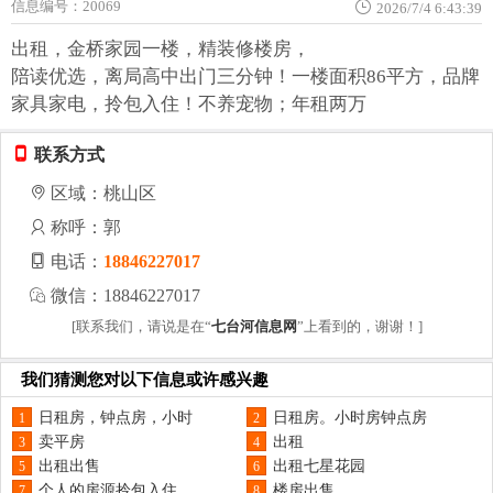
信息编号：20069
2026/7/4 6:43:39
出租，金桥家园一楼，精装修楼房，
陪读优选，离局高中出门三分钟！一楼面积86平方，品牌
家具家电，拎包入住！不养宠物；年租两万
联系方式
区域：桃山区
称呼：郭
电话：
18846227017
微信：18846227017
[联系我们，请说是在“
七台河信息网
”上看到的，谢谢！]
我们猜测您对以下信息或许感兴趣
日租房，钟点房，小时
日租房。小时房钟点房
1
2
卖平房
出租
3
4
出租出售
出租七星花园
5
6
个人的房源拎包入住，
楼房出售
7
8