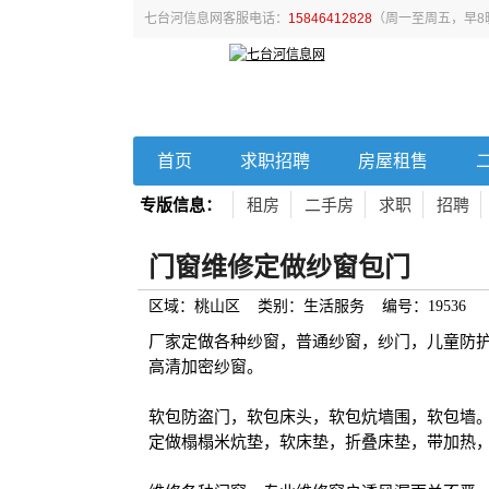
七台河信息网客服电话：
15846412828
（周一至周五，早8
首页
求职招聘
房屋租售
专版信息：
租房
二手房
求职
招聘
门窗维修定做纱窗包门
区域：桃山区 类别：生活服务 编号：19536
厂家定做各种纱窗，普通纱窗，纱门，儿童防
高清加密纱窗。
软包防盗门，软包床头，软包炕墙围，软包墙
定做榻榻米炕垫，软床垫，折叠床垫，带加热