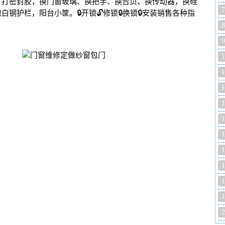
，打密封胶，换门窗玻璃、换把手、换合页、换传动器，换硅
7
护栏，阳台小筐。🔒开锁🔓修锁🔒换锁🔒安装销售各种指
8
9
1
1
1
1
1
1
1
1
1
1
2