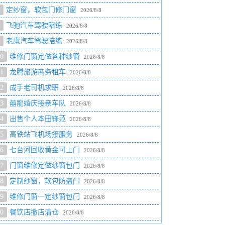
定纱窗，软包门修门窗
2026/8/8
飞驰汽车驾驶陪练
2026/8/8
老康汽车驾驶陪练
2026/8/8
0
维修门窗定做各种纱窗
2026/8/8
1
龙腾旅游商务租车
2026/8/8
2
成手老司机求职
2026/8/8
3
囍龍婚庆接亲车队
2026/8/8
4
出售个人本田锋范
2026/8/8
5
高铁站飞机场接服务
2026/8/8
6
七台河回收黄金可上门
2026/8/8
7
门窗维修定做纱窗包门
2026/8/8
8
定制纱窗，软包防盗门
2026/8/8
9
维修门窗一定纱窗包门
2026/8/8
0
餐饮店撤店清仓
2026/8/8