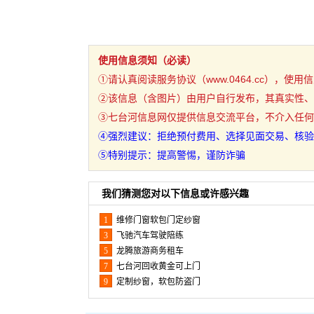
使用信息须知（必读）
①请认真阅读服务协议（www.0464.cc），使
②该信息（含图片）由用户自行发布，其真实性、
③七台河信息网仅提供信息交流平台，不介入任何
④强烈建议：拒绝预付费用、选择见面交易、核验
⑤特别提示：提高警惕，谨防诈骗
我们猜测您对以下信息或许感兴趣
1
维修门窗软包门定纱窗
3
飞驰汽车驾驶陪练
5
龙腾旅游商务租车
7
七台河回收黄金可上门
9
定制纱窗，软包防盗门