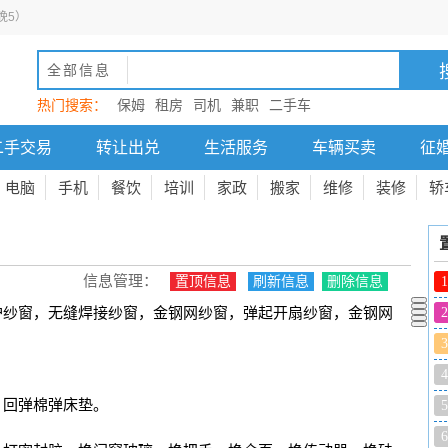
晚5）
全部信息
热门搜索：
保姆
租房
司机
兼职
二手车
二手交易
转让出兑
生活服务
车辆买卖
征
电脑
手机
餐饮
培训
家政
搬家
维修
装修
轿
信息管理：
置顶信息
刷新信息
删除信息
1
护纱窗，无缝焊接纱窗，金钢网纱窗，弹起开扇纱窗，金钢网
2
3
4
。
，回弹棉弹床垫。
5
6