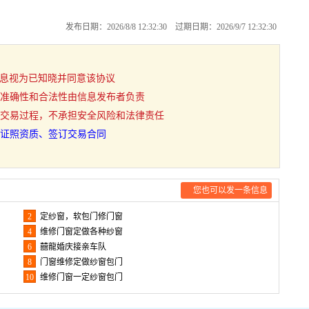
发布日期：2026/8/8 12:32:30 过期日期：2026/9/7 12:32:30
用信息视为已知晓并同意该协议
准确性和合法性由信息发布者负责
交易过程，不承担安全风险和法律责任
证照资质、签订交易合同
您也可以发一条信息
2
定纱窗，软包门修门窗
4
维修门窗定做各种纱窗
6
囍龍婚庆接亲车队
8
门窗维修定做纱窗包门
10
维修门窗一定纱窗包门