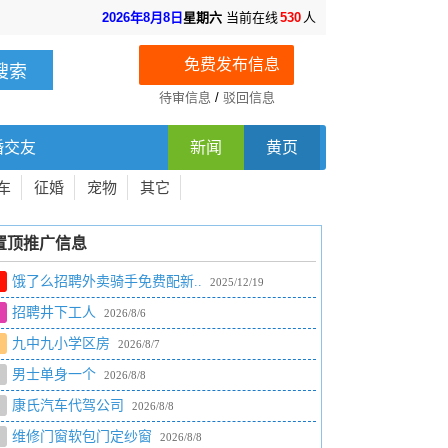
2026年8月8日
星期六
当前在线
530
人
免费发布信息
待审信息
/
驳回信息
婚交友
新闻
黄页
车
征婚
宠物
其它
置顶推广信息
饿了么招聘外卖骑手免费配新..
2025/12/19
招聘井下工人
2026/8/6
九中九小学区房
2026/8/7
男士单身一个
2026/8/8
康氏汽车代驾公司
2026/8/8
维修门窗软包门定纱窗
2026/8/8