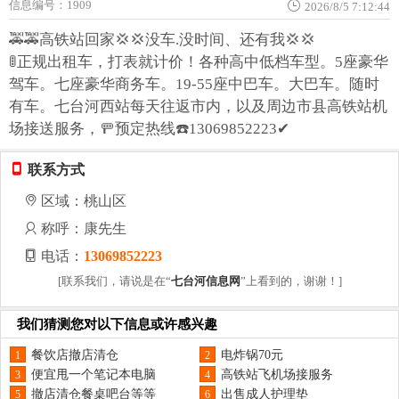
信息编号：1909
2026/8/5 7:12:44
🚕🚕高铁站回家💢💢没车.没时间、还有我💢💢
🚦正规出租车，打表就计价！各种高中低档车型。5座豪华
驾车。七座豪华商务车。19-55座中巴车。大巴车。随时
有车。七台河西站每天往返市内，以及周边市县高铁站机
场接送服务，🚥预定热线☎️13069852223✔
联系方式
区域：桃山区
称呼：康先生
电话：
13069852223
[联系我们，请说是在“
七台河信息网
”上看到的，谢谢！]
我们猜测您对以下信息或许感兴趣
餐饮店撤店清仓
电炸锅70元
1
2
便宜甩一个笔记本电脑
高铁站飞机场接服务
3
4
撤店清仓餐桌吧台等等
出售成人护理垫
5
6